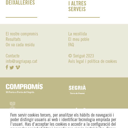
DEIXALLERIES
I ALTRES
SERVEIS
El nostre compromís
La recollida
Resultats
El meu poble
On va cada residu
FAQ
Contacte
© Sorigué 2023
info@segriapap.cat
Avís legal i política de cookies
Fem servir cookies tercers, per analitzar els hàbits de navegació i
poder distingir usuaris al web i identificar tecnologia emprada per
l'usuari. Has d'acceptar les cookies o accedir a la configuració del