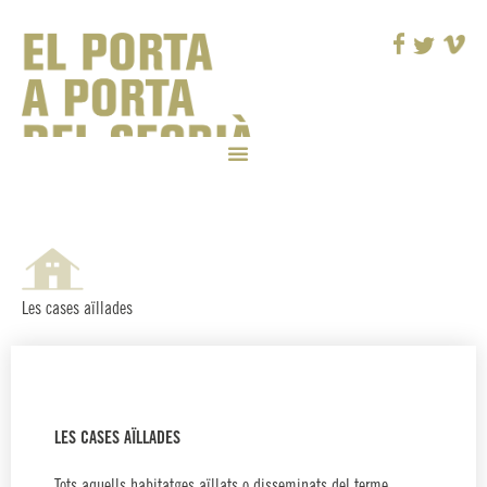
Les cases aïllades
LES CASES AÏLLADES
Tots aquells habitatges aïllats o disseminats del terme