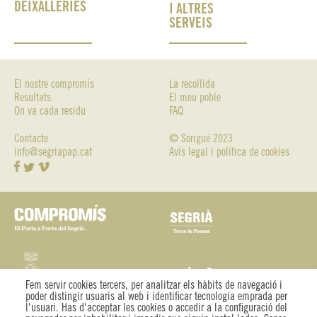
DEIXALLERIES
I ALTRES
SERVEIS
El nostre compromís
La recollida
Resultats
El meu poble
On va cada residu
FAQ
Contacte
© Sorigué 2023
info@segriapap.cat
Avís legal i política de cookies
Fem servir cookies tercers, per analitzar els hàbits de navegació i
poder distingir usuaris al web i identificar tecnologia emprada per
l'usuari. Has d'acceptar les cookies o accedir a la configuració del