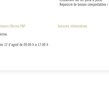
· Lliurament del kit porta a porta
· Reposició de bosses compostables i
horaris Oficina PAP
Sessions informatives
icina:
es 12 d’agost de 09:00 h a 17:00 h