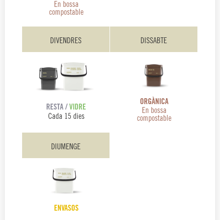
En bossa
compostable
DIVENDRES
DISSABTE
ORGÀNICA
RESTA /
VIDRE
En bossa
Cada 15 dies
compostable
DIUMENGE
ENVASOS