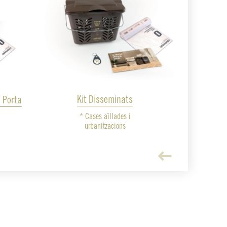
Kit Disseminats
a Porta
* Cases aïllades i
urbanitzacions