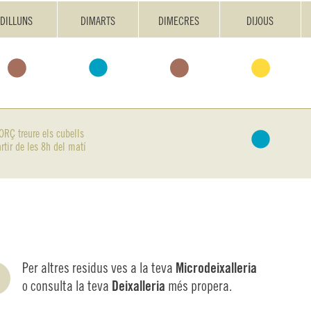
DILLUNS
DIMARTS
DIMECRES
DIJOUS
RÇ treure els cubells
rtir de les 8h del matí
Per altres residus ves a la teva
Microdeixalleria
o consulta la teva
Deixalleria
més propera.