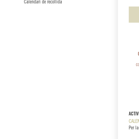
Calendari de recollida
c
ACTI
CALE
Per la