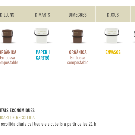
DILLUNS
DIMARTS
DIMECRES
DIJOUS
PAPER I
ENVASOS
ORGÀNICA
ORGÀNICA
En bossa
En bossa
CARTRÓ
ompostable
compostable
VITATS ECONÒMIQUES
NDARI DE RECOLLIDA
 recollida diària cal treure els cubells a partir de les 21 h